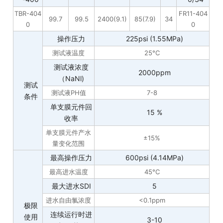
TBR-404
FR11-404
99.7
99.5
2400(9.1)
85(7.9)
34
0
0
操作压力
225psi (1.55MPa)
测试液温度
25°C
测试液浓度
2000ppm
（NaNl)
测试
测试液PH值
7-8
条件
单支膜元件回
15 %
收率
单支膜元件产水
±15%
量变化范围
最高操作压力
600psi (4.14MPa)
最高进水温度
45°C
最大进水SDI
5
进水自由氯浓度
<0.1ppm
极限
连续运行时进
使用
3-10