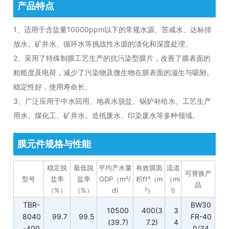
产品特点
1、适用于含盐量10000ppm以下的常规水源、苦咸水、达标排
放水、矿井水、循环水等挑战性水源的淡化和深度处理。
2、采用了特殊制膜工艺生产的抗污染型膜片，改善了膜表面的
粗糙度及电荷，减少了污染物及微生物在膜表面的滋生与吸附。
稳定性好，使用寿命长。
3、广泛应用于中水回用、地表水脱盐、锅炉补给水、工艺生产
用水、煤化工、矿井水、造纸废水、印染废水等多种领域。
膜元件规格与性能
稳定脱
最低脱
平均产水量
有效膜面
流道
可替换产
型号
盐率
盐率
GDP（m³/
积ft²（m
（mi
品
（%）
（%）
d)
²）
l)
TBR-
BW30
10500
400(3
3
8040
99.7
99.5
FR-40
(39.7)
7.2)
4
-400
0/34